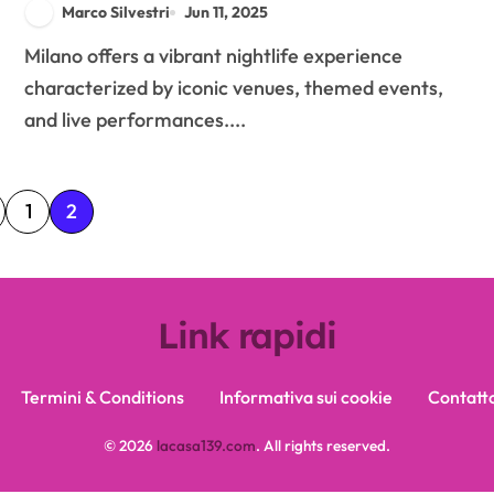
Iconiche, Eventi a Tema e
Marco Silvestri
Jun 11, 2025
Performance dal Vivo
Milano offers a vibrant nightlife experience
characterized by iconic venues, themed events,
and live performances....
1
2
Link rapidi
Termini & Conditions
Informativa sui cookie
Contatt
© 2026
lacasa139.com
. All rights reserved.