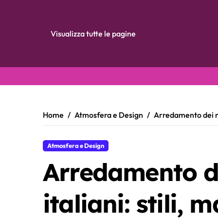
Visualizza tutte le pagine
Skip
to
content
Home
Atmosfera e Design
Arredamento dei nig
Atmosfera e Design
Arredamento de
italiani: stili, m