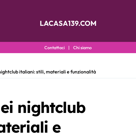
LACASA139.COM
Contattaci
|
Chi siamo
htclub italiani: stili, materiali e funzionalità
i nightclub
ateriali e