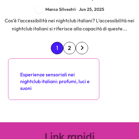
Marco Silvestri
Jun 25, 2025
Cos’è l’accessibilità nei nightclub italiani? L’accessibilità nei
nightclub italiani si riferisce alla capacità di queste...
P
1
2
o
Scopri un post casuale
s
Esperienze sensoriali nei
nightclub italiani: profumi, luci e
t
suoni
s
p
a
Link rapidi
g