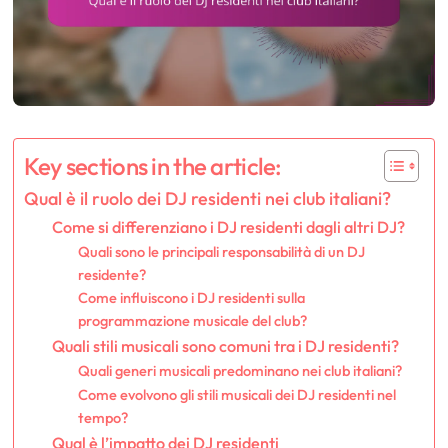
Key sections in the article:
Qual è il ruolo dei DJ residenti nei club italiani?
Come si differenziano i DJ residenti dagli altri DJ?
Quali sono le principali responsabilità di un DJ
residente?
Come influiscono i DJ residenti sulla
programmazione musicale del club?
Quali stili musicali sono comuni tra i DJ residenti?
Quali generi musicali predominano nei club italiani?
Come evolvono gli stili musicali dei DJ residenti nel
tempo?
Qual è l’impatto dei DJ residenti