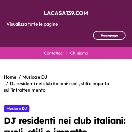
LACASA139.COM
Visualizza tutte le pagine
Homepage
Contattaci
|
Chi siamo
Skip
to
content
Home
Musica e DJ
DJ residenti nei club italiani: ruoli, stili e impatto
sull’intrattenimento
Musica e DJ
DJ residenti nei club italiani:
ruoli, stili e impatto