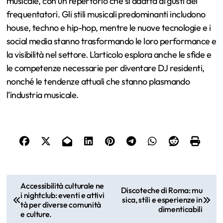
musicale, con un repertorio che si adatta ai gusti dei
frequentatori. Gli stili musicali predominanti includono
house, techno e hip-hop, mentre le nuove tecnologie e i
social media stanno trasformando le loro performance e
la visibilità nel settore. L’articolo esplora anche le sfide e
le competenze necessarie per diventare DJ residenti,
nonché le tendenze attuali che stanno plasmando
l’industria musicale.
P
Accessibilità culturale ne
Discoteche di Roma: mu
i nightclub: eventi e attivi
o
sica, stili e esperienze in
tà per diverse comunità
dimenticabili
e culture.