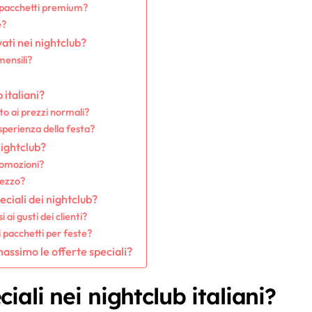
i pacchetti premium?
e?
ati nei nightclub?
mensili?
?
 italiani?
tto ai prezzi normali?
sperienza della festa?
nightclub?
romozioni?
rezzo?
eciali dei nightclub?
ai gusti dei clienti?
pacchetti per feste?
 massimo le offerte speciali?
iali nei nightclub italiani?