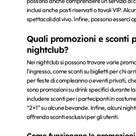
possono anche comprendere un servizio di ca
inclusi anche posti riservati o tavoli VIP. A
spettacoli dal vivo. Infine, possono esserci 
Quali promozioni e sconti p
nightclub?
Nei nightclub si possono trovare varie promoz
l’ingresso, come sconti su biglietti per chi ar
per feste di compleanno o eventi privati, che
sono promozioni su drink specifici durante 
includere sconti per i partecipanti in costu
“2×1” su alcune bevande. Infine, alcuni nigh
offrendo sconti esclusivi per gli utenti.
Come funzionano le promozioni 