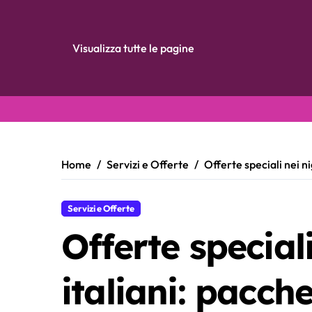
Visualizza tutte le pagine
Skip
to
content
Home
Servizi e Offerte
Offerte speciali nei ni
Servizi e Offerte
Offerte special
italiani: pacche