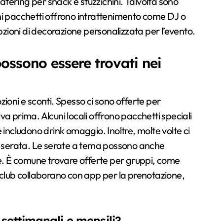
tering per snack e stuzzichini. Talvolta sono
lcuni pacchetti offrono intrattenimento come DJ o
opzioni di decorazione personalizzata per l’evento.
ossono essere trovati nei
ioni e sconti. Spesso ci sono offerte per
riva prima. Alcuni locali offrono pacchetti speciali
 includono drink omaggio. Inoltre, molte volte ci
la serata. Le serate a tema possono anche
me. È comune trovare offerte per gruppi, come
tclub collaborano con app per la prenotazione,
settimanali e mensili?