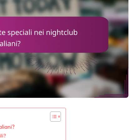
aliani?
li?