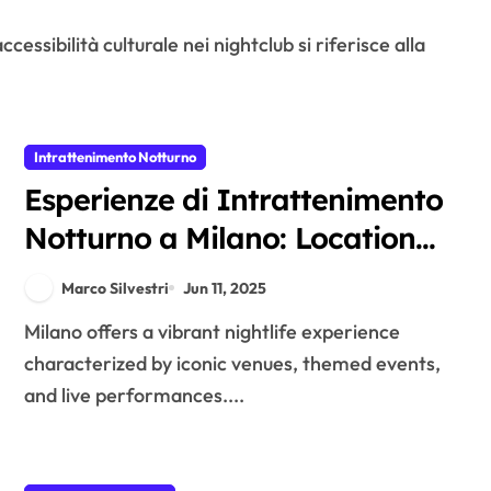
Intrattenimento Notturno
Esperienze di Intrattenimento
Notturno a Milano: Location
Iconiche, Eventi a Tema e
Marco Silvestri
Jun 11, 2025
Performance dal Vivo
Milano offers a vibrant nightlife experience
characterized by iconic venues, themed events,
and live performances....