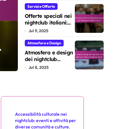
Team Building e
Servizi e Offerte
Atmosfera
Offerte speciali nei
Conviviale
nightclub italiani:
Accessibilità dei ni
pacchetti per feste,
Jul 9, 2025
promozioni e sconti
italiani: design incl
Atmosfera e Design
Atmosfera e design
facilitazioni per tut
dei nightclub
Marco Silvestri
Jul 14, 2025
italiani: elementi
Jul 8, 2025
chiave e tendenze
attuali
Scopri un post casuale
Accessibilità culturale nei
nightclub: eventi e attività per
diverse comunità e culture.