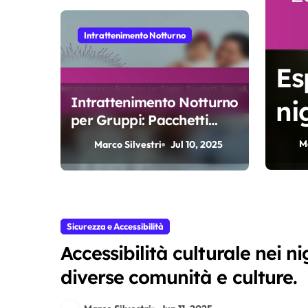
Intrattenimento Notturno
e design dei
Es
Intrattenimento Notturno
taliani: elementi
ni
per Gruppi: Pacchetti
endenze attuali
lu
Speciali, Attività di Team
2025
M
Marco Silvestri
Jul 10, 2025
Building e Atmosfera
Conviviale
Sicurezza e Accessibilità
Accessibilità culturale nei ni
diverse comunità e culture.