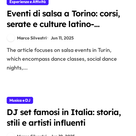
Esperienze e Attività
Eventi di salsa a Torino: corsi,
serate e culture latino-
americane
Marco Silvestri
Jun 11, 2025
The article focuses on salsa events in Turin,
which encompass dance classes, social dance
nights,...
Musica e DJ
DJ set famosi in Italia: storia,
stili e artisti influenti