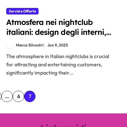
Servizi e Offerte
Atmosfera nei nightclub
italiani: design degli interni,
illuminazione e arredamento
Marco Silvestri
Jun 9, 2025
The atmosphere in Italian nightclubs is crucial
for attracting and entertaining customers,
significantly impacting their...
…
6
7