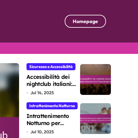
Homepage
Sicurezza e Accessibilità
Sicurezza e Accessibilità
Accessibilità dei
nightclub italiani:
design inclusivo e
Jul 14, 2025
facilitazioni per
tutti
Intrattenimento Notturno
Intrattenimento
Notturno per
Gruppi: Pacchetti
Jul 10, 2025
Speciali, Attività di